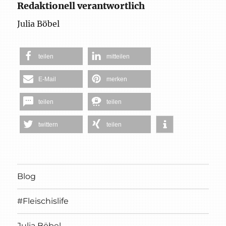
Redaktionell verantwortlich
Julia Böbel
teilen
mitteilen
E-Mail
merken
teilen
teilen
twittern
teilen
Blog
#Fleischislife
Julia Böbel