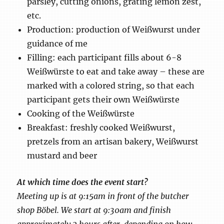
parsley, cutting onions, grating lemon zest,
etc.
Production: production of Weißwurst under
guidance of me
Filling: each participant fills about 6-8
Weißwürste to eat and take away – these are
marked with a colored string, so that each
participant gets their own Weißwürste
Cooking of the Weißwürste
Breakfast: freshly cooked Weißwurst,
pretzels from an artisan bakery, Weißwurst
mustard and beer
At which time does the event s
tart?
Meeting up is at 9:15am in front of the butcher
shop Böbel. We start at 9:30am and finish
approximately 2 hours after, depending on how