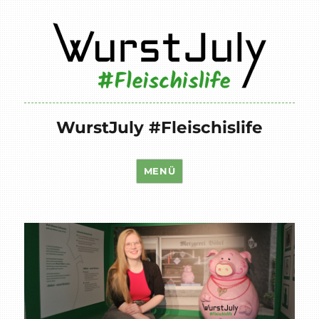
WurstJuly #Fleischislife
MENÜ