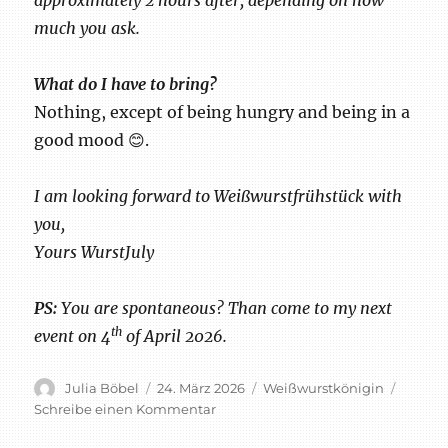
much you ask.
What do I have to bring?
Nothing, except of being hungry and being in a
good mood 😊.
I am looking forward to Weißwurstfrühstück with
you,
Yours WurstJuly
PS:
You are spontaneous? Than come to my next
th
event on 4
of April 2026.
Autor
Veröffentlicht
Schlagwörter
Julia Böbel
24. März 2026
Weißwurstkönigin
am
zu
Schreibe einen Kommentar
Königliches