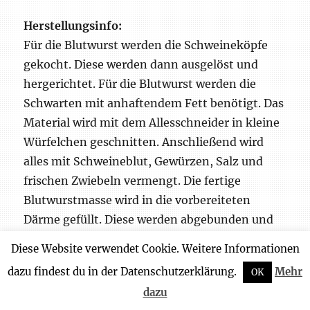
Herstellungsinfo:
Für die Blutwurst werden die Schweineköpfe
gekocht. Diese werden dann ausgelöst und
hergerichtet. Für die Blutwurst werden die
Schwarten mit anhaftendem Fett benötigt. Das
Material wird mit dem Allesschneider in kleine
Würfelchen geschnitten. Anschließend wird
alles mit Schweineblut, Gewürzen, Salz und
frischen Zwiebeln vermengt. Die fertige
Blutwurstmasse wird in die vorbereiteten
Därme gefüllt. Diese werden abgebunden und
erhitzt. Nach dem Erhitzungsprozess wird die
Diese Website verwendet Cookie. Weitere Informationen
Blutwurst abgekühlt. Fertig ist die frische
dazu findest du in der Datenschutzerklärung.
Mehr
OK
Blutwurst für die fränkische Schlachtschüssel.
dazu
Ein Teil der Blutwürste wird nach dem