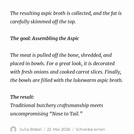
The resulting aspic broth is collected, and the fat is
carefully skimmed off the top.
The goal: Assembling the Aspic
The meat is pulled off the bone, shredded, and
placed in bowls. For a great look, it is decorated
with fresh onions and cooked carrot slices. Finally,
the bowls are filled with the lukewarm aspic broth.
The result:
Traditional butchery craftsmanship meets
uncompromising “Nose to Tail.”
Autor
Veröffentlicht
Julia Böbel
22. Mai 2026
Schreibe einen