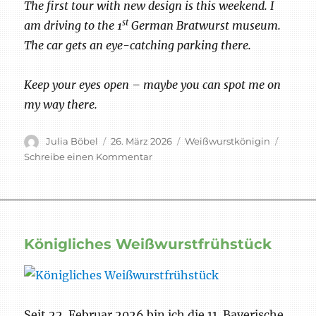
The first tour with new design is this weekend. I
st
am driving to the 1
German Bratwurst museum.
The car gets an eye-catching parking there.
Keep your eyes open – maybe you can spot me on
my way there.
Autor
Veröffentlicht
Schlagwörter
Julia Böbel
26. März 2026
Weißwurstkönigin
am
zu
Schreibe einen Kommentar
Neues
Kleid
für
unser
Auto
Königliches Weißwurstfrühstück
Seit 22. Februar 2026 bin ich die 11. Bayerische