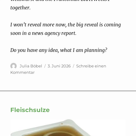
together.
I won’t reveal more now, the big reveal is coming
soon in a news agency report.
Do you have any idea, what I am planning?
Autor
Veröffentlicht
Julia Böbel
3. Juni 2026
Schreibe einen
am
zu
Kommentar
Teamgeist
Fleischsulze