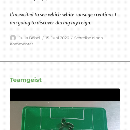
I’m excited to see which white sausage creations I
am going to discover during my reign.
Autor
Veröffentlicht
Julia Böbel
15. Juni 2026
Schreibe einen
am
zu
Kommentar
Weißwurst
neu
gedacht
Teamgeist