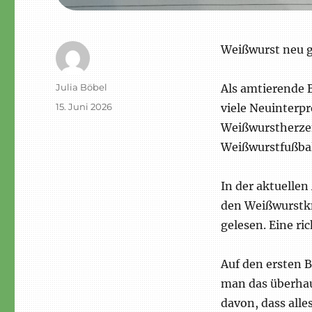
Weißwurst neu 
Autor
Julia Böbel
Als amtierende 
Veröffentlicht
15. Juni 2026
viele Neuinterp
am
Weißwurstherze
Weißwurstfußbal
In der aktuelle
den Weißwurstkn
gelesen. Eine ric
Auf den ersten B
man das überhau
davon, dass alle