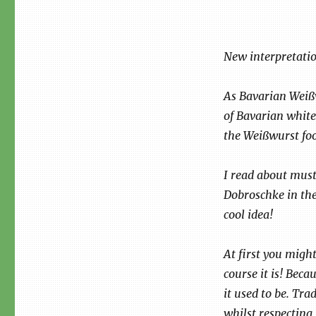
New interpretati
As Bavarian Weißw
of Bavarian white
the Weißwurst fo
I read about mus
Dobroschke in the 
cool idea!
At first you migh
course it is! Beca
it used to be. Tra
whilst respecting 