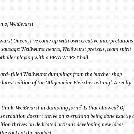
on of Weißwurst
urst Queen, I’ve come up with own creative interpretations
 sausage: Weißwurst hearts, Weißwurst pretzels, team spirit 
otballer playing with a BRATWURST ball.
tard-filled Weißwurst dumplings from the butcher shop
latest edition of the ‘Allgemeine Fleischerzeitung’. A really
t think: Weißwurst in dumpling form? Is that allowed? Of
use tradition doesn’t thrive on everything being done exactly 
dition thrives on dedicated artisans developing new ideas
the roots of the product.