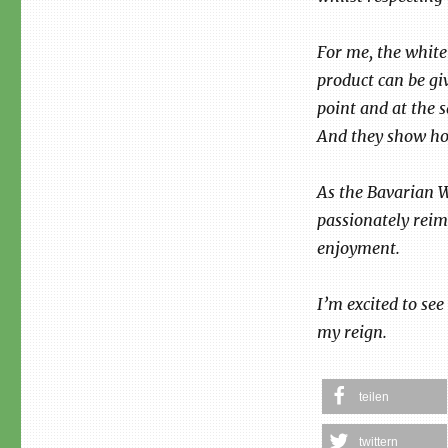
For me, the white
product can be gi
point and at the 
And they show how
As the Bavarian W
passionately rei
enjoyment.
I’m excited to se
my reign.
teilen
twittern