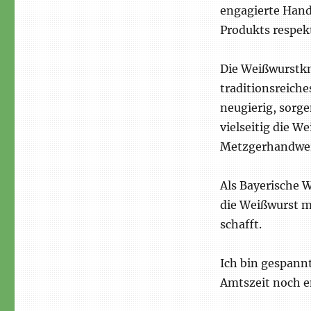
engagierte Hand
Produkts respek
Die Weißwurstknö
traditionsreich
neugierig, sorge
vielseitig die W
Metzgerhandwer
Als Bayerische W
die Weißwurst 
schafft.
Ich bin gespann
Amtszeit noch e