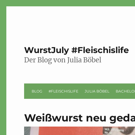
WurstJuly #Fleischislife
Der Blog von Julia Böbel
BLOG
#FLEISCHISLIFE
JULIA BÖBEL
BACHELO
Weißwurst neu ged