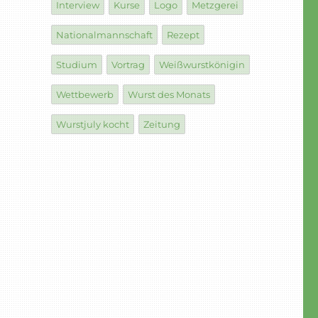
Interview
Kurse
Logo
Metzgerei
Nationalmannschaft
Rezept
Studium
Vortrag
Weißwurstkönigin
Wettbewerb
Wurst des Monats
Wurstjuly kocht
Zeitung