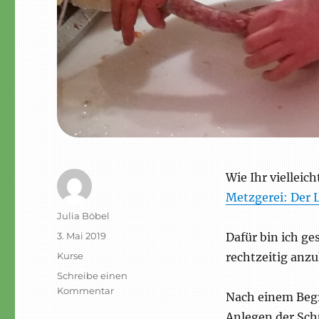
Wie Ihr vielleic
Metzgerei: Der 
Autor
Julia Böbel
Veröffentlicht
3. Mai 2019
Dafür bin ich ge
am
Schlagwörter
Kurse
rechtzeitig an
Schreibe einen
zu
Kommentar
Nach einem Begr
Bratwurstkurs
Anlegen der Sch