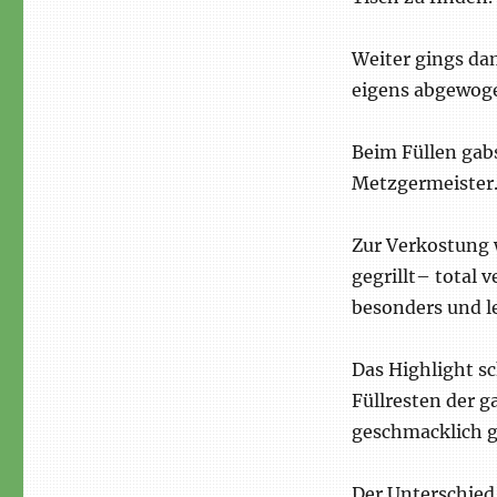
Weiter gings dam
eigens abgewoge
Beim Füllen ga
Metzgermeister
Zur Verkostung 
gegrillt– total 
besonders und l
Das Highlight s
Füllresten der 
geschmacklich g
Der Unterschied