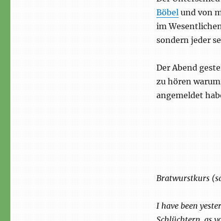
Böbel
und von m
im Wesentlichen
sondern jeder s
Der Abend gester
zu hören warum 
angemeldet haben
Bratwurstkurs (sa
I have been yeste
Schlüchtern, as y