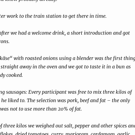
ter work to the train station to get there in time.
 after we had a welcome drink, a short introduction and got
rons.
äse“ with roasted onions using a blender was the first thin
straight away in the oven and we got to taste it in a bun as
ady cooked.
 sausages: Every participant was free to mix three kilos of
he liked to. The selection was pork, beef and fat – the only
as not to use more than 20% of fat.
f three kilos we weighed out salt, pepper and other spices an
i flakes, dried tomatoes, curry, marjoram, cardamom, garlic