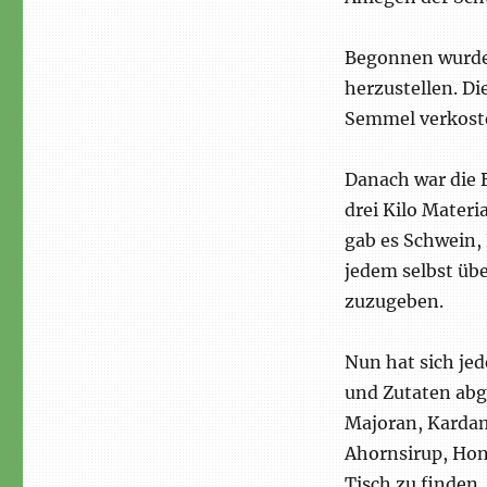
in
Schlüchtern
Begonnen wurde 
herzustellen. Di
Semmel verkost
Danach war die 
drei Kilo Mater
gab es Schwein,
jedem selbst übe
zuzugeben.
Nun hat sich jed
und Zutaten abg
Majoran, Kardam
Ahornsirup, Hon
Tisch zu finden.