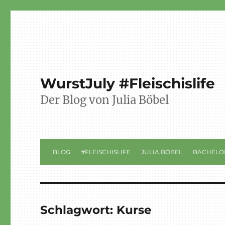
WurstJuly #Fleischislife
Der Blog von Julia Böbel
BLOG
#FLEISCHISLIFE
JULIA BÖBEL
BACHELO
Schlagwort:
Kurse