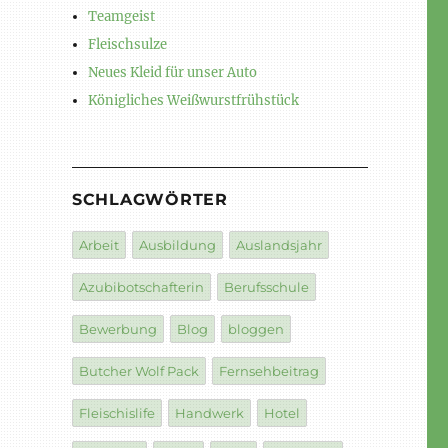
Teamgeist
Fleischsulze
Neues Kleid für unser Auto
Königliches Weißwurstfrühstück
SCHLAGWÖRTER
Arbeit
Ausbildung
Auslandsjahr
Azubibotschafterin
Berufsschule
Bewerbung
Blog
bloggen
Butcher Wolf Pack
Fernsehbeitrag
Fleischislife
Handwerk
Hotel