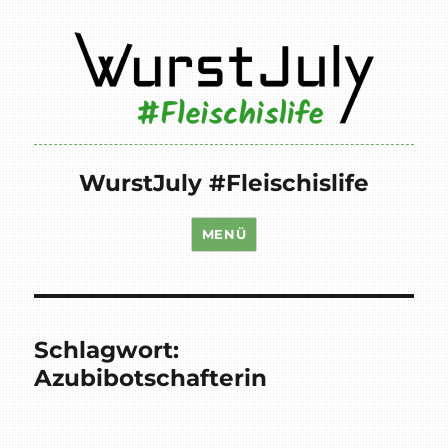
WurstJuly #Fleischislife
MENÜ
Schlagwort:
Azubibotschafterin