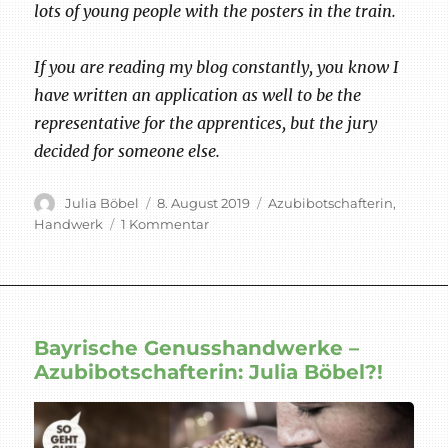
lots of young people with the posters in the train.
If you are reading my blog constantly, you know I
have written an application as well to be the
representative for the apprentices, but the jury
decided for someone else.
Autor
Veröffentlicht
Schlagwörter
Julia Böbel
8. August 2019
Azubibotschafterin
,
am
zu
Handwerk
1 Kommentar
Genusshandwerke
Kampagne
entdeckt
Bayrische Genusshandwerke –
Azubibotschafterin: Julia Böbel?!