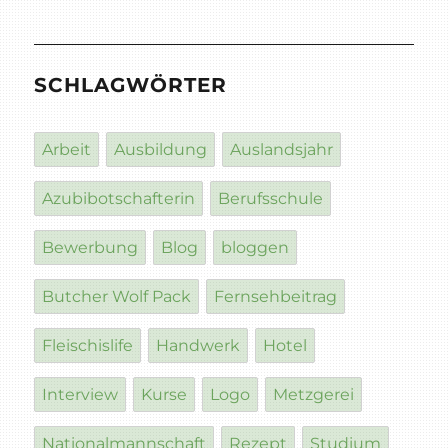
SCHLAGWÖRTER
Arbeit
Ausbildung
Auslandsjahr
Azubibotschafterin
Berufsschule
Bewerbung
Blog
bloggen
Butcher Wolf Pack
Fernsehbeitrag
Fleischislife
Handwerk
Hotel
Interview
Kurse
Logo
Metzgerei
Nationalmannschaft
Rezept
Studium