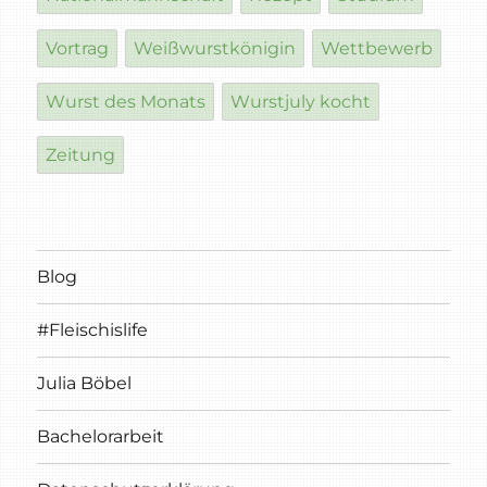
Vortrag
Weißwurstkönigin
Wettbewerb
Wurst des Monats
Wurstjuly kocht
Zeitung
Blog
#Fleischislife
Julia Böbel
Bachelorarbeit