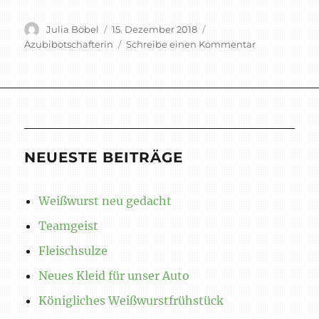
Autor
Veröffentlicht
Schlagwörter
Julia Böbel
15. Dezember 2018
am
zu
Azubibotschafterin
Schreibe einen Kommentar
Bayrische
Genusshand
–
Azubibotschaf
Julia
Böbel?!
NEUESTE BEITRÄGE
Weißwurst neu gedacht
Teamgeist
Fleischsulze
Neues Kleid für unser Auto
Königliches Weißwurstfrühstück