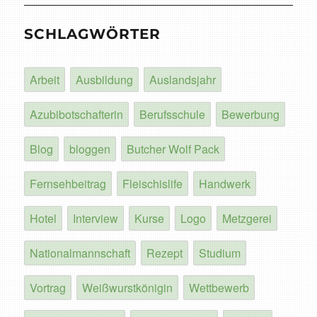
SCHLAGWÖRTER
Arbeit
Ausbildung
Auslandsjahr
Azubibotschafterin
Berufsschule
Bewerbung
Blog
bloggen
Butcher Wolf Pack
Fernsehbeitrag
Fleischislife
Handwerk
Hotel
Interview
Kurse
Logo
Metzgerei
Nationalmannschaft
Rezept
Studium
Vortrag
Weißwurstkönigin
Wettbewerb