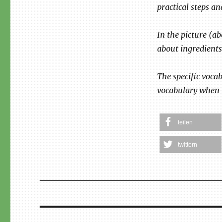
practical steps a
In the picture (a
about ingredients
The specific vocab
vocabulary when b
teilen
twittern