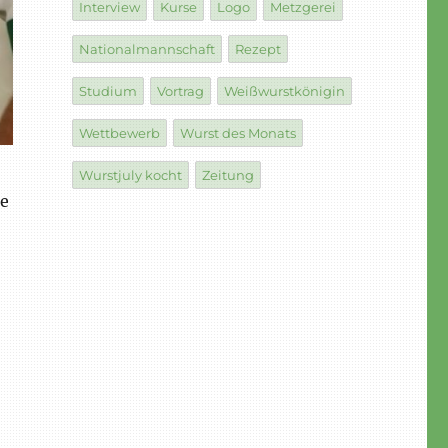
Interview
Kurse
Logo
Metzgerei
Nationalmannschaft
Rezept
Studium
Vortrag
Weißwurstkönigin
Wettbewerb
Wurst des Monats
Wurstjuly kocht
Zeitung
ie