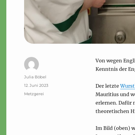
Von wegen Engli
Kenntnis der En
Autor
Julia Böbel
Veröffentlicht
12. Juni 2023
Der letzte
Wurst
am
Schlagwörter
Metzgerei
Mauritius und w
erlernen. Dafür
theoretischen H
Im Bild (oben) 