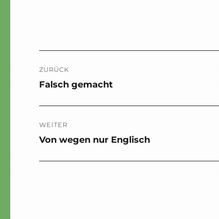
Beitragsnavigation
ZURÜCK
Falsch gemacht
Vorheriger
Beitrag:
WEITER
Von wegen nur Englisch
Nächster
Beitrag: