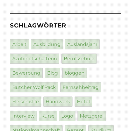
SCHLAGWÖRTER
Arbeit
Ausbildung
Auslandsjahr
Azubibotschafterin
Berufsschule
Bewerbung
Blog
bloggen
Butcher Wolf Pack
Fernsehbeitrag
Fleischislife
Handwerk
Hotel
Interview
Kurse
Logo
Metzgerei
Nationalmannschaft
Rezept
Studium