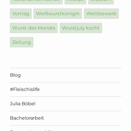
Vortrag
Weißwurstkönigin
Wettbewerb
Wurst des Monats
Wurstjuly kocht
Zeitung
Blog
#Fleischislife
Julia Böbel
Bachelorarbeit