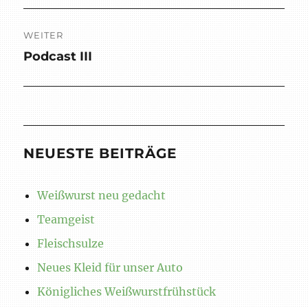
WEITER
Podcast III
Nächster
Beitrag:
NEUESTE BEITRÄGE
Weißwurst neu gedacht
Teamgeist
Fleischsulze
Neues Kleid für unser Auto
Königliches Weißwurstfrühstück