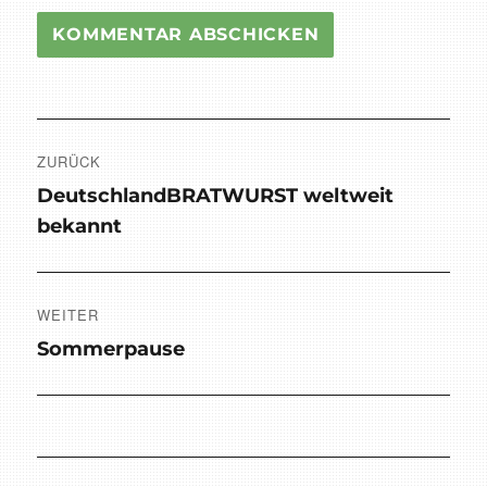
Beitragsnavigation
ZURÜCK
Vorheriger
DeutschlandBRATWURST weltweit
Beitrag:
bekannt
WEITER
Nächster
Sommerpause
Beitrag: