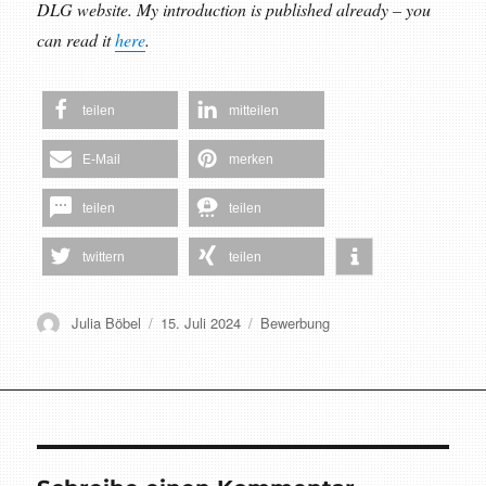
DLG website. My introduction is published already – you
can read it
here
.
teilen
mitteilen
E-Mail
merken
teilen
teilen
twittern
teilen
Autor
Veröffentlicht
Schlagwörter
Julia Böbel
15. Juli 2024
Bewerbung
am