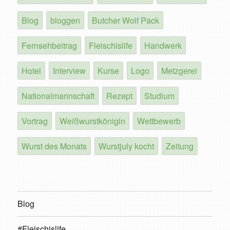
Blog
bloggen
Butcher Wolf Pack
Fernsehbeitrag
Fleischislife
Handwerk
Hotel
Interview
Kurse
Logo
Metzgerei
Nationalmannschaft
Rezept
Studium
Vortrag
Weißwurstkönigin
Wettbewerb
Wurst des Monats
Wurstjuly kocht
Zeitung
Blog
#Fleischislife