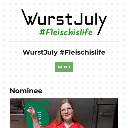
WurstJuly #Fleischislife
MENÜ
Nominee