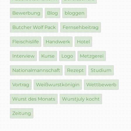
Bewerbung
Blog
bloggen
Butcher Wolf Pack
Fernsehbeitrag
Fleischislife
Handwerk
Hotel
Interview
Kurse
Logo
Metzgerei
Nationalmannschaft
Rezept
Studium
Vortrag
Weißwurstkönigin
Wettbewerb
Wurst des Monats
Wurstjuly kocht
Zeitung