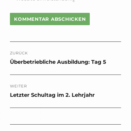
Beitragsnavigation
ZURÜCK
Überbetriebliche Ausbildung: Tag 5
Vorheriger
Beitrag:
WEITER
Letzter Schultag im 2. Lehrjahr
Nächster
Beitrag: