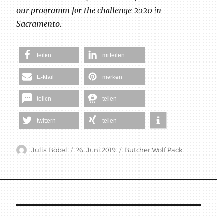
our programm for the challenge 2020 in
Sacramento.
teilen
mitteilen
E-Mail
merken
teilen
teilen
twittern
teilen
Autor
Veröffentlicht
Schlagwörter
Julia Böbel
26. Juni 2019
Butcher Wolf Pack
am