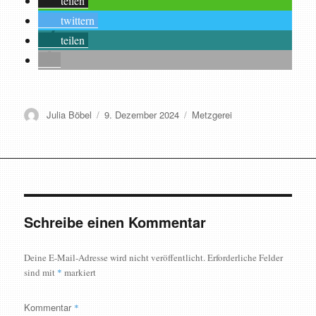
teilen
twittern
teilen
Autor
Veröffentlicht
Schlagwörter
Julia Böbel
9. Dezember 2024
Metzgerei
am
Schreibe einen Kommentar
Deine E-Mail-Adresse wird nicht veröffentlicht.
Erforderliche Felder
sind mit
*
markiert
Kommentar
*