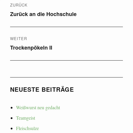
ZURÜCK
Zurück an die Hochschule
Vorheriger
Beitrag:
WEITER
Trockenpökeln II
Nächster
Beitrag:
NEUESTE BEITRÄGE
Weißwurst neu gedacht
Teamgeist
Fleischsulze