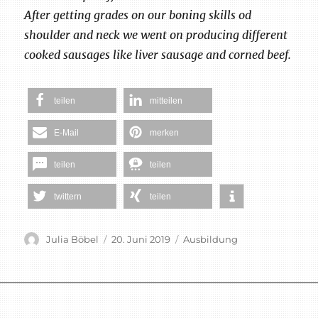
After getting grades on our boning skills od
shoulder and neck we went on producing different
cooked sausages like liver sausage and corned beef.
teilen
mitteilen
E-Mail
merken
teilen
teilen
twittern
teilen
Autor
Veröffentlicht
Schlagwörter
Julia Böbel
20. Juni 2019
Ausbildung
am