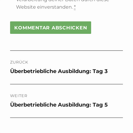
Website einverstanden.
*
Beitragsnavigation
ZURÜCK
Überbetriebliche Ausbildung: Tag 3
Vorheriger
Beitrag:
WEITER
Überbetriebliche Ausbildung: Tag 5
Nächster
Beitrag: