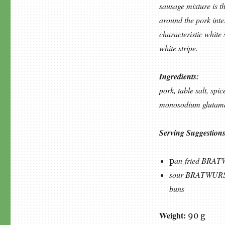
sausage mixture is th
around the pork inte
characteristic white
white stripe.
Ingredients:
pork, table salt, s
monosodium glutam
Serving Suggestions
an-fried BRATW
p
sour BRATWURST:
buns
Weight:
90 g