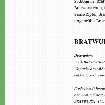
Suchbegriffe:
Brat
Bratwürstchen, 
Saure Zipfel, Br
ungebrüht, Brat
BRATWU
Description:
Fresh BRATWURST is 
We produce our BRAT
old family recipe and
Production Informa
ean meat and meat wi
BRATWURST. This is 