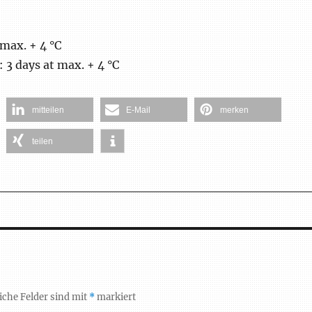
 max. + 4 °C
3 days at max. + 4 °C
mitteilen
E-Mail
merken
teilen
iche Felder sind mit
*
markiert