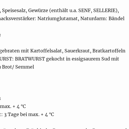
 Speisesalz, Gewürze (enthält u.a. SENF, SELLERIE),
acksverstärker: Natriumglutamat, Naturdarm: Bändel
:
raten mit Kartoffelsalat, Sauerkraut, Bratkartoffeln
RST: BRATWURST gekocht in essigsaurem Sud mit
u Brot/ Semmel
:
 max. + 4 °C
 3 Tage bei max. + 4 °C