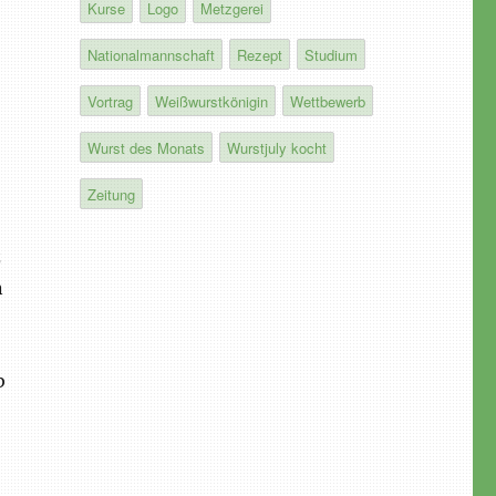
Kurse
Logo
Metzgerei
Nationalmannschaft
Rezept
Studium
Vortrag
Weißwurstkönigin
Wettbewerb
Wurst des Monats
Wurstjuly kocht
Zeitung
z
n
b