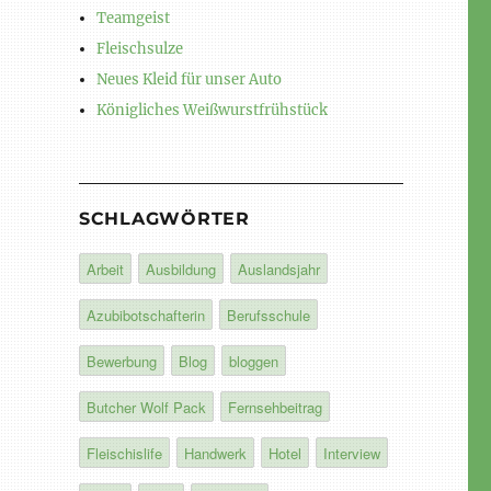
Teamgeist
Fleischsulze
Neues Kleid für unser Auto
Königliches Weißwurstfrühstück
SCHLAGWÖRTER
Arbeit
Ausbildung
Auslandsjahr
Azubibotschafterin
Berufsschule
Bewerbung
Blog
bloggen
Butcher Wolf Pack
Fernsehbeitrag
Fleischislife
Handwerk
Hotel
Interview