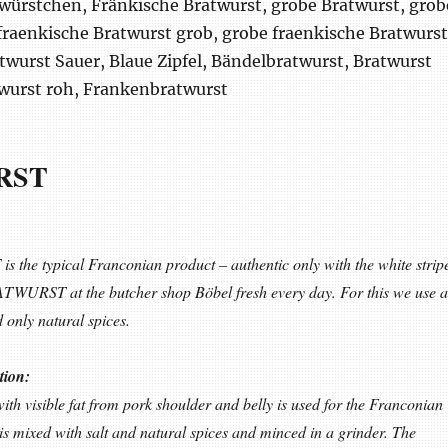
würstchen, Fränkische Bratwurst, grobe Bratwurst, grob
fraenkische Bratwurst grob, grobe fraenkische Bratwurst
atwurst Sauer, Blaue Zipfel, Bändelbratwurst, Bratwurst
wurst roh, Frankenbratwurst
RST
the typical Franconian product – authentic only with the white strip
WURST at the butcher shop Böbel fresh every day. For this we use 
 only natural spices.
tion:
th visible fat from pork shoulder and belly is used for the Franconian
mixed with salt and natural spices and minced in a grinder. The