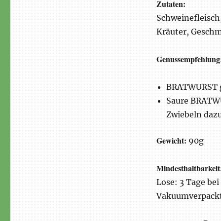
Zutaten:
Schweinefleisch,
Kräuter, Geschm
Genussempfehlung
BRATWURST geb
Saure BRATWU
Zwiebeln daz
Gewicht:
90g
Mindesthaltbarkeit
Lose: 3 Tage bei
Vakuumverpackt: