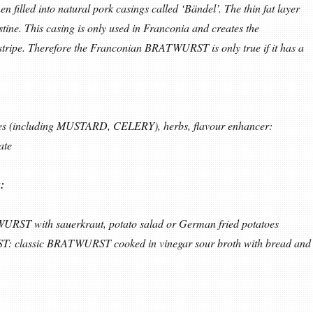
en filled into natural pork casings called ‘Bändel’. The thin fat layer
stine. This casing is only used in Franconia and creates the
 stripe. Therefore the Franconian BRATWURST is only true if it has a
pices (including MUSTARD, CELERY), herbs, flavour enhancer:
ate
:
URST with sauerkraut, potato salad or German fried potatoes
 classic BRATWURST cooked in vinegar sour broth with bread and