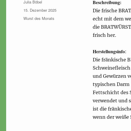
Autor
Beschreibung:
Julia Böbel
Veröffentlicht
15. Dezember 2025
Die frische BRA
am
Schlagwörter
Wurst des Monats
echt mit dem wei
die BRATWÜRSTE 
frisch her.
Herstellungsinfo
:
Die fränkische
Schweinefleisch 
und Gewürzen ve
typischen Darm (
Fettschicht des
verwendet und s
ist die fränkis
wenn der weiße S