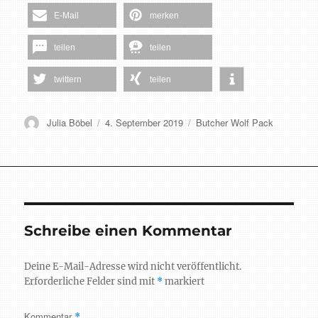
E-Mail
merken
teilen
teilen
twittern
teilen
Autor
Veröffentlicht
Schlagwörter
Julia Böbel
4. September 2019
Butcher Wolf Pack
am
Schreibe einen Kommentar
Deine E-Mail-Adresse wird nicht veröffentlicht.
Erforderliche Felder sind mit
*
markiert
Kommentar
*