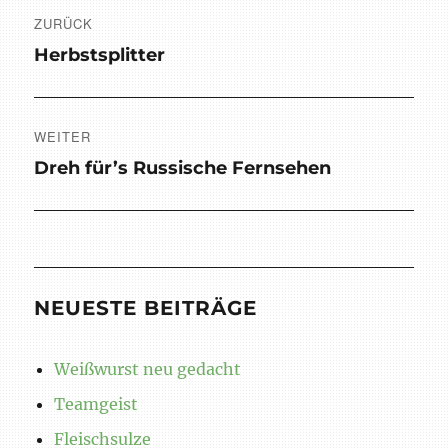
ZURÜCK
Vorheriger
Herbstsplitter
Beitrag:
WEITER
Nächster
Dreh für’s Russische Fernsehen
Beitrag:
NEUESTE BEITRÄGE
Weißwurst neu gedacht
Teamgeist
Fleischsulze