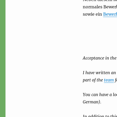
normales Bewerb
sowie ein
Bewer
Acceptance in the
I have written an 
part of the
team
f
You can have a lo
German).
In addition to thi