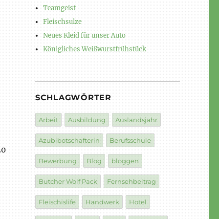
Teamgeist
Fleischsulze
Neues Kleid für unser Auto
Königliches Weißwurstfrühstück
SCHLAGWÖRTER
Arbeit
Ausbildung
Auslandsjahr
Azubibotschafterin
Berufsschule
20
Bewerbung
Blog
bloggen
Butcher Wolf Pack
Fernsehbeitrag
Fleischislife
Handwerk
Hotel