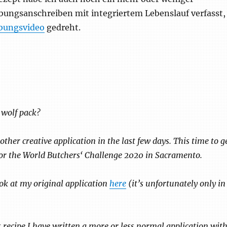
ungsanschreiben mit integriertem Lebenslauf verfasst,
bungsvideo
gedreht.
 wolf pack?
other creative application in the last few days. This time to g
or the World Butchers‘ Challenge 2020 in Sacramento.
ok at my original application
here
(it’s unfortunately only in
s recipe I have written a more or less normal application wit