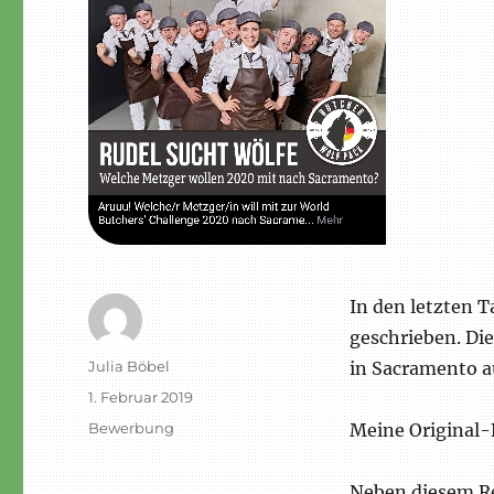
In den letzten 
geschrieben. Di
Autor
Julia Böbel
in Sacramento 
Veröffentlicht
1. Februar 2019
am
Schlagwörter
Bewerbung
Meine Original
Neben diesem Re