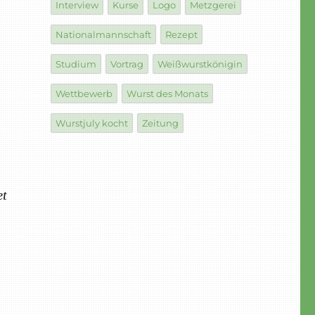
Interview
Kurse
Logo
Metzgerei
Nationalmannschaft
Rezept
Studium
Vortrag
Weißwurstkönigin
Wettbewerb
Wurst des Monats
Wurstjuly kocht
Zeitung
et
h