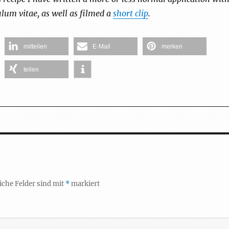
ulum vitae, as well as filmed a
short clip
.
mitteilen
E-Mail
merken
teilen
iche Felder sind mit
*
markiert