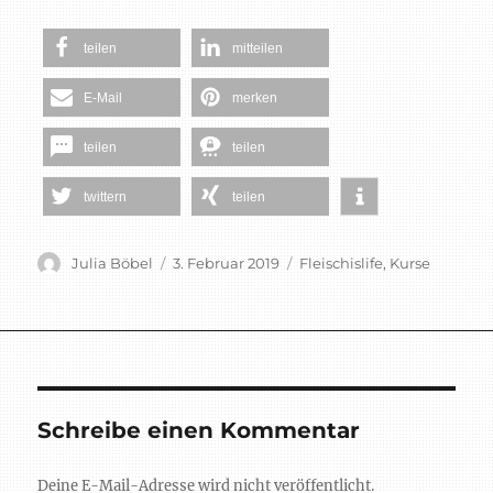
teilen
mitteilen
E-Mail
merken
teilen
teilen
twittern
teilen
Autor
Veröffentlicht
Schlagwörter
Julia Böbel
3. Februar 2019
Fleischislife
,
Kurse
am
Schreibe einen Kommentar
Deine E-Mail-Adresse wird nicht veröffentlicht.