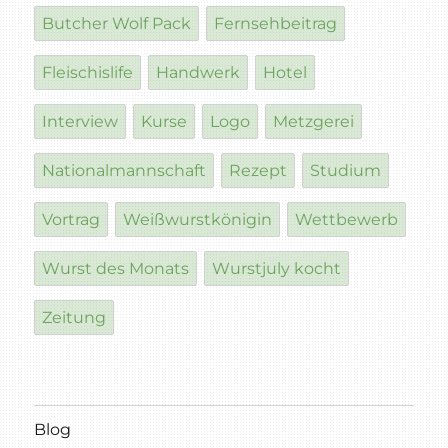
Butcher Wolf Pack
Fernsehbeitrag
Fleischislife
Handwerk
Hotel
Interview
Kurse
Logo
Metzgerei
Nationalmannschaft
Rezept
Studium
Vortrag
Weißwurstkönigin
Wettbewerb
Wurst des Monats
Wurstjuly kocht
Zeitung
Blog