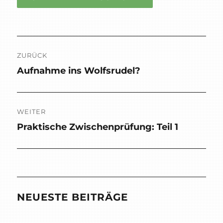
Beitragsnavigation
ZURÜCK
Aufnahme ins Wolfsrudel?
Vorheriger
Beitrag:
WEITER
Praktische Zwischenprüfung: Teil 1
Nächster
Beitrag:
NEUESTE BEITRÄGE