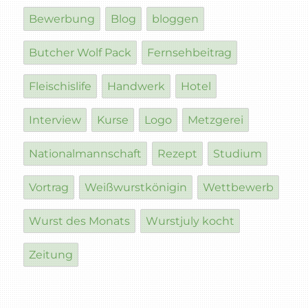
Bewerbung
Blog
bloggen
Butcher Wolf Pack
Fernsehbeitrag
Fleischislife
Handwerk
Hotel
Interview
Kurse
Logo
Metzgerei
Nationalmannschaft
Rezept
Studium
Vortrag
Weißwurstkönigin
Wettbewerb
Wurst des Monats
Wurstjuly kocht
Zeitung