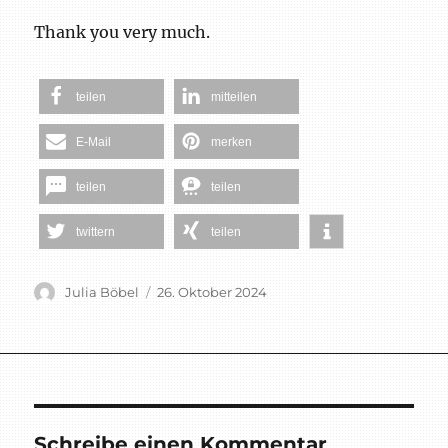
Thank you very much.
teilen
mitteilen
E-Mail
merken
teilen
teilen
twittern
teilen
Autor
Veröffentlicht
Julia Böbel
26. Oktober 2024
am
Schreibe einen Kommentar