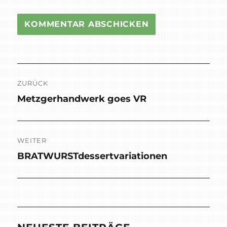
Beitragsnavigation
ZURÜCK
Metzgerhandwerk goes VR
Vorheriger
Beitrag:
WEITER
BRATWURSTdessertvariationen
Nächster
Beitrag: