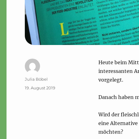
Heute beim Mitt
interessanten A
Autor
Julia Böbel
vorgelegt.
Veröffentlicht
19. August 2019
am
Danach haben me
Wird der fleisch
eine Alternative
möchten?