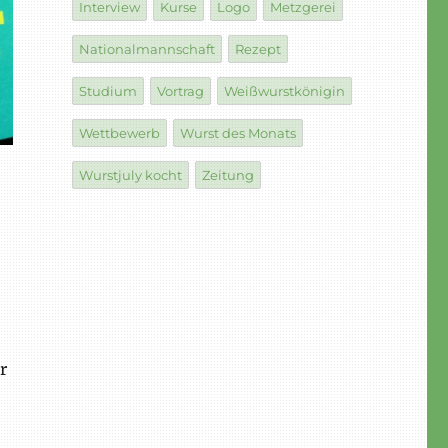
Interview
Kurse
Logo
Metzgerei
Nationalmannschaft
Rezept
Studium
Vortrag
Weißwurstkönigin
Wettbewerb
Wurst des Monats
Wurstjuly kocht
Zeitung
r