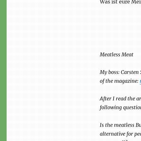
Was ist eure M
Meatless Meat
My boss: Carsten 
of the magazine:
After I read the a
following questio
Is the meatless Bu
alternative for p