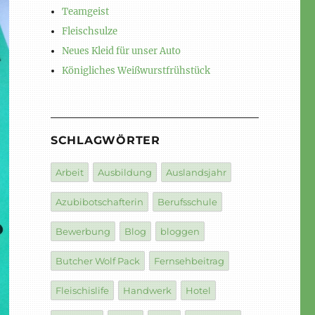
Teamgeist
Fleischsulze
Neues Kleid für unser Auto
Königliches Weißwurstfrühstück
SCHLAGWÖRTER
Arbeit
Ausbildung
Auslandsjahr
Azubibotschafterin
Berufsschule
Bewerbung
Blog
bloggen
Butcher Wolf Pack
Fernsehbeitrag
Fleischislife
Handwerk
Hotel