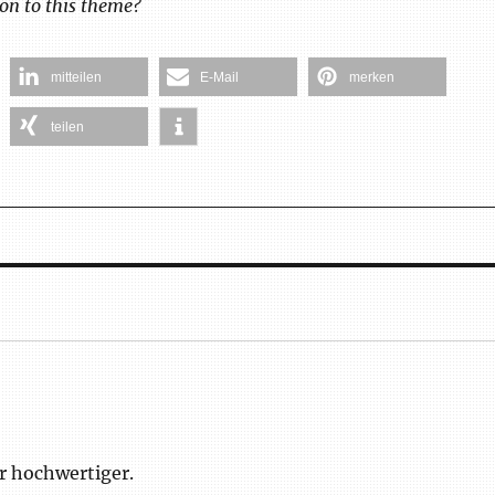
on to this theme?
mitteilen
E-Mail
merken
teilen
r hochwertiger.