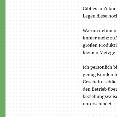
Gibt es in Zuku
Legen diese noc
Warum nehmen d
immer mehr zu? L
großen Produkti
kleinen Metzger
Ich persönlich b
genug Kunden für
Geschäfte schlie
den Betrieb über
beziehungsweise
unterscheidet.