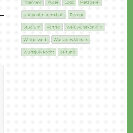
Interview
Kurse
Logo
Metzgerei
Nationalmannschaft
Rezept
Studium
Vortrag
Weißwurstkönigin
Wettbewerb
Wurst des Monats
Wurstjuly kocht
Zeitung