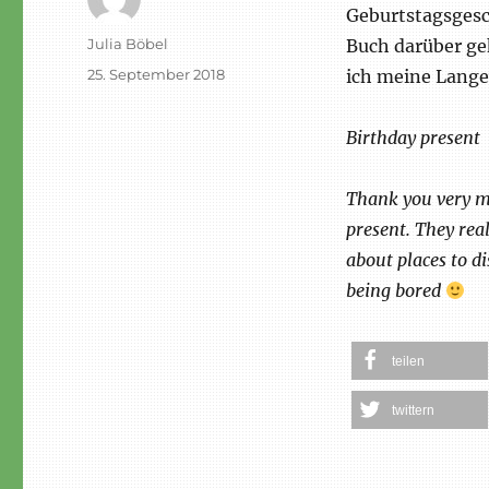
Geburtstagsgesc
Autor
Julia Böbel
Buch darüber ge
Veröffentlicht
25. September 2018
ich meine Lange
am
Birthday present
Thank you very m
present. They rea
about places to d
being bored
teilen
twittern