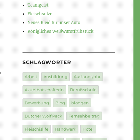
Teamgeist
n
Fleischsulze
Neues Kleid für unser Auto
Königliches Weißwurstfrühstück
SCHLAGWÖRTER
f
Arbeit
Ausbildung
Auslandsjahr
Azubibotschafterin
Berufsschule
Bewerbung
Blog
bloggen
Butcher Wolf Pack
Fernsehbeitrag
Fleischislife
Handwerk
Hotel