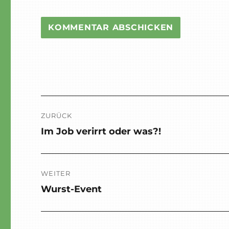
Beitragsnavigation
ZURÜCK
Im Job verirrt oder was?!
Vorheriger
Beitrag:
WEITER
Wurst-Event
Nächster
Beitrag: