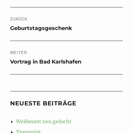
Beitragsnavigation
ZURÜCK
Vorheriger
Geburtstagsgeschenk
Beitrag:
WEITER
Nächster
Vortrag in Bad Karlshafen
Beitrag:
NEUESTE BEITRÄGE
Weißwurst neu gedacht
Teamgeist