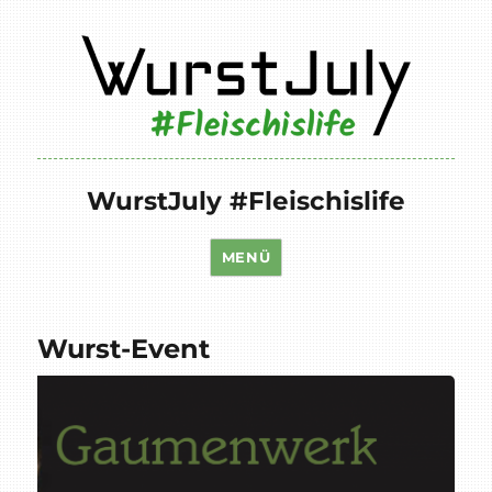
WurstJuly #Fleischislife
MENÜ
Wurst-Event