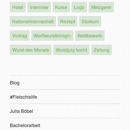
Hotel
Interview
Kurse
Logo
Metzgerei
Nationalmannschaft
Rezept
Studium
Vortrag
Weißwurstkönigin
Wettbewerb
Wurst des Monats
Wurstjuly kocht
Zeitung
Blog
#Fleischislife
Julia Böbel
Bachelorarbeit