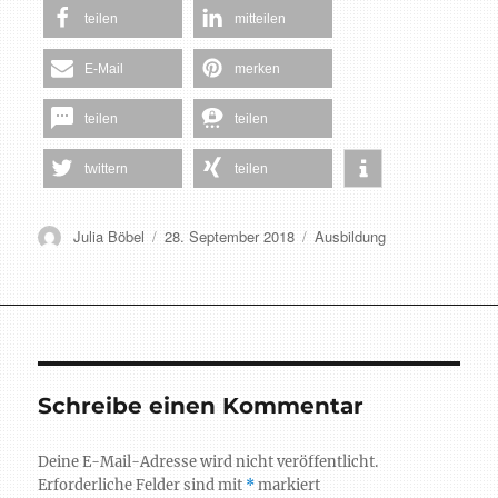
teilen
mitteilen
E-Mail
merken
teilen
teilen
twittern
teilen
Autor
Veröffentlicht
Schlagwörter
Julia Böbel
28. September 2018
Ausbildung
am
Schreibe einen Kommentar
Deine E-Mail-Adresse wird nicht veröffentlicht.
Erforderliche Felder sind mit
*
markiert