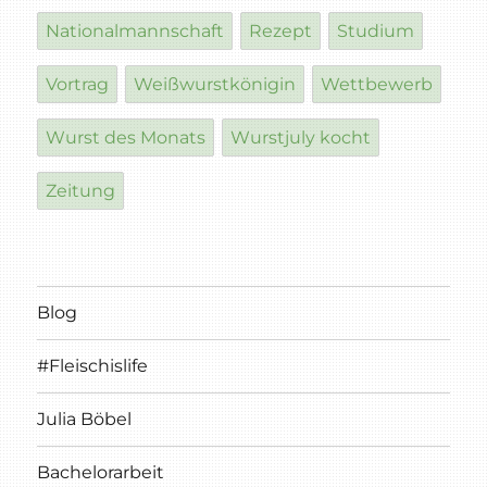
Nationalmannschaft
Rezept
Studium
Vortrag
Weißwurstkönigin
Wettbewerb
Wurst des Monats
Wurstjuly kocht
Zeitung
Blog
#Fleischislife
Julia Böbel
Bachelorarbeit