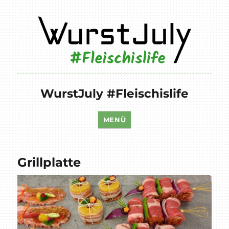
WurstJuly #Fleischislife
MENÜ
Grillplatte