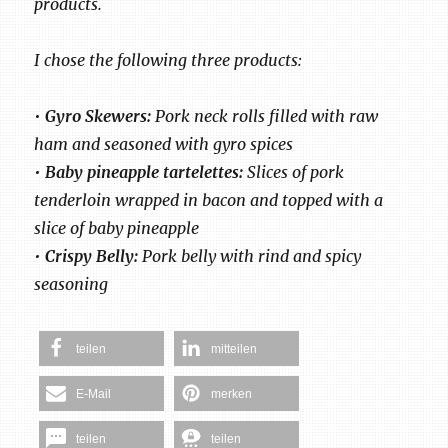
products.
I chose the following three products:
•
Gyro Skewers:
Pork neck rolls filled with raw
ham and seasoned with gyro spices
•
Baby pineapple tartelettes:
Slices of pork
tenderloin wrapped in bacon and topped with a
slice of baby pineapple
•
Crispy Belly:
Pork belly with rind and spicy
seasoning
teilen
mitteilen
E-Mail
merken
teilen
teilen