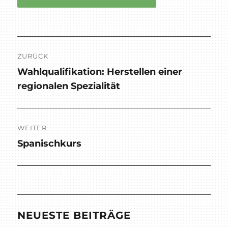
Beitragsnavigation
ZURÜCK
Wahlqualifikation: Herstellen einer
Vorheriger
regionalen Spezialität
Beitrag:
WEITER
Spanischkurs
Nächster
Beitrag:
NEUESTE BEITRÄGE