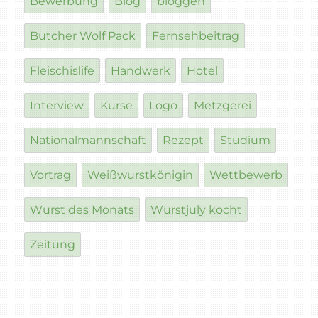
Bewerbung
Blog
bloggen
Butcher Wolf Pack
Fernsehbeitrag
Fleischislife
Handwerk
Hotel
Interview
Kurse
Logo
Metzgerei
Nationalmannschaft
Rezept
Studium
Vortrag
Weißwurstkönigin
Wettbewerb
Wurst des Monats
Wurstjuly kocht
Zeitung