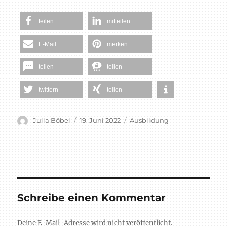
teilen
mitteilen
E-Mail
merken
teilen
teilen
twittern
teilen
Autor
Veröffentlicht
Schlagwörter
Julia Böbel
19. Juni 2022
Ausbildung
am
Schreibe einen Kommentar
Deine E-Mail-Adresse wird nicht veröffentlicht.