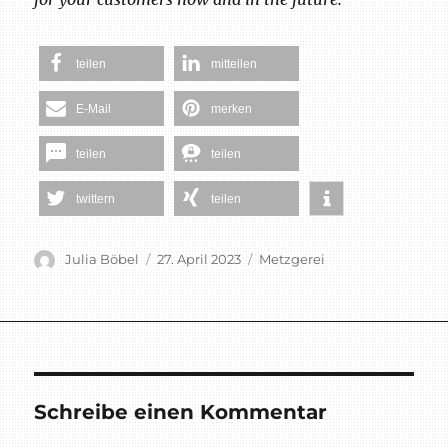
teilen
mitteilen
E-Mail
merken
teilen
teilen
twittern
teilen
Autor
Veröffentlicht
Schlagwörter
Julia Böbel
27. April 2023
Metzgerei
am
Schreibe einen Kommentar