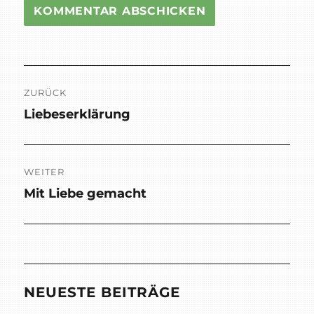
Beitragsnavigation
ZURÜCK
Liebeserklärung
Vorheriger
Beitrag:
WEITER
Mit Liebe gemacht
Nächster
Beitrag:
NEUESTE BEITRÄGE