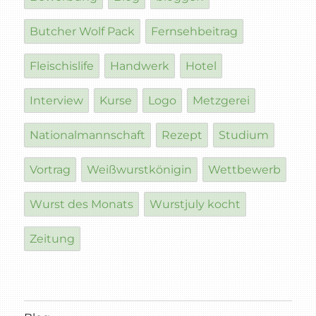
Butcher Wolf Pack
Fernsehbeitrag
Fleischislife
Handwerk
Hotel
Interview
Kurse
Logo
Metzgerei
Nationalmannschaft
Rezept
Studium
Vortrag
Weißwurstkönigin
Wettbewerb
Wurst des Monats
Wurstjuly kocht
Zeitung