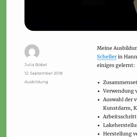
Meine Ausbildun
Scheller
in Hanno
Autor
Julia Böbel
einiges gelernt:
Veröffentlicht
12. September 2018
am
Schlagwörter
Ausbildung
Zusammensetz
Verwendung v
Auswahl der v
Kunstdarm, K
Arbeitsschrit
Lakeherstell
Herstellung v