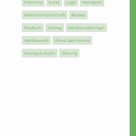
Interview
Kurse
Logo
Metzgerei
Nationalmannschaft
Rezept
Studium
Vortrag
Weißwurstkönigin
Wettbewerb
Wurst des Monats
Wurstjuly kocht
Zeitung