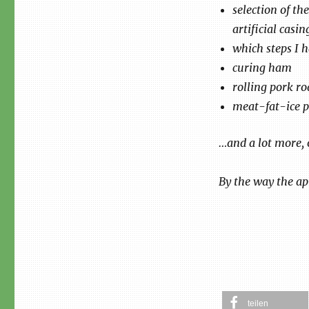
selection of t
artificial casin
which steps I h
curing ham
rolling pork ro
meat-fat-ice 
…and a lot more, 
By the way the ap
teilen