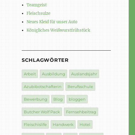
Teamgeist
Fleischsulze
Neues Kleid für unser Auto
Königliches Weißwurstfrühstück
SCHLAGWÖRTER
Arbeit
Ausbildung
Auslandsjahr
Azubibotschafterin
Berufsschule
Bewerbung
Blog
bloggen
Butcher Wolf Pack
Fernsehbeitrag
Fleischislife
Handwerk
Hotel