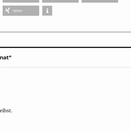
teilen
nat“
eibst.