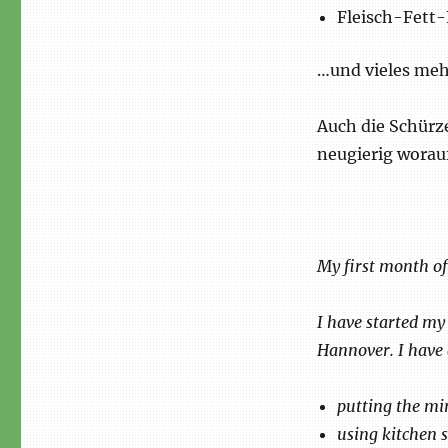
Fleisch-Fett-
…und vieles mehr
Auch die Schürze
neugierig worau
My first month o
I have started my
Hannover. I have a
putting the mi
using kitchen sa