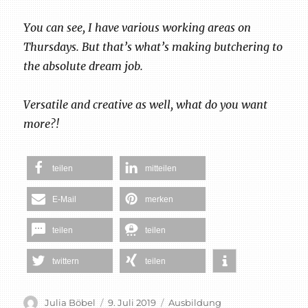
You can see, I have various working areas on
Thursdays. But that’s what’s making butchering to
the absolute dream job.
Versatile and creative as well, what do you want
more?!
teilen
mitteilen
E-Mail
merken
teilen
teilen
twittern
teilen
Autor
Veröffentlicht
Schlagwörter
Julia Böbel
9. Juli 2019
Ausbildung