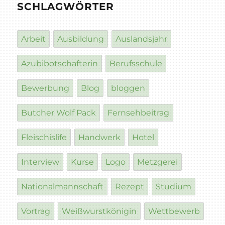
SCHLAGWÖRTER
Arbeit
Ausbildung
Auslandsjahr
Azubibotschafterin
Berufsschule
Bewerbung
Blog
bloggen
Butcher Wolf Pack
Fernsehbeitrag
Fleischislife
Handwerk
Hotel
Interview
Kurse
Logo
Metzgerei
Nationalmannschaft
Rezept
Studium
Vortrag
Weißwurstkönigin
Wettbewerb