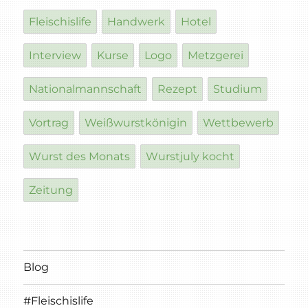
Fleischislife
Handwerk
Hotel
Interview
Kurse
Logo
Metzgerei
Nationalmannschaft
Rezept
Studium
Vortrag
Weißwurstkönigin
Wettbewerb
Wurst des Monats
Wurstjuly kocht
Zeitung
Blog
#Fleischislife