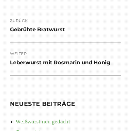
Beitragsnavigation
ZURÜCK
Gebrühte Bratwurst
Vorheriger
Beitrag:
WEITER
Leberwurst mit Rosmarin und Honig
Nächster
Beitrag:
NEUESTE BEITRÄGE
Weißwurst neu gedacht