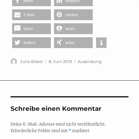
teilen
mitteilen
E-Mail
merken
teilen
teilen
twittern
teilen
Autor
Veröffentlicht
Schlagwörter
Julia Böbel
8. Juni 2019
Ausbildung
am
Schreibe einen Kommentar
Deine E-Mail-Adresse wird nicht veröffentlicht.
Erforderliche Felder sind mit
*
markiert