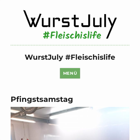
WurstJuly #Fleischislife
MENÜ
Pfingstsamstag