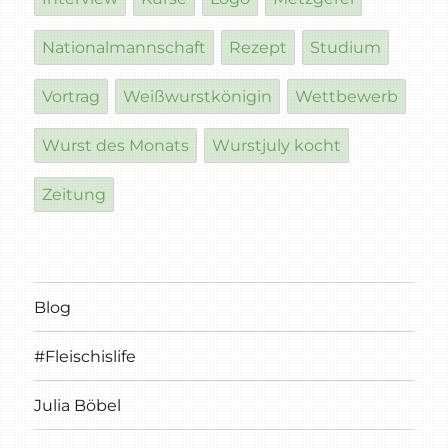
Nationalmannschaft
Rezept
Studium
Vortrag
Weißwurstkönigin
Wettbewerb
Wurst des Monats
Wurstjuly kocht
Zeitung
Blog
#Fleischislife
Julia Böbel