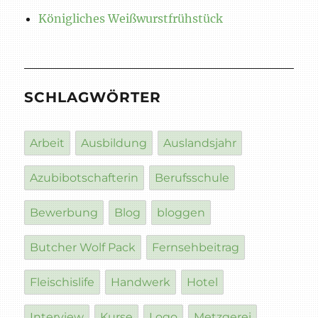
Königliches Weißwurstfrühstück
SCHLAGWÖRTER
Arbeit
Ausbildung
Auslandsjahr
Azubibotschafterin
Berufsschule
Bewerbung
Blog
bloggen
Butcher Wolf Pack
Fernsehbeitrag
Fleischislife
Handwerk
Hotel
Interview
Kurse
Logo
Metzgerei