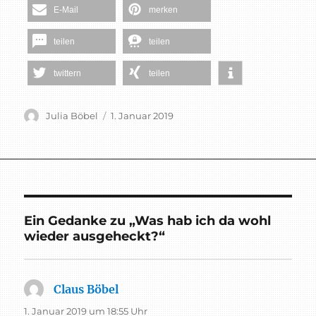
E-Mail
merken
teilen
teilen
twittern
teilen
Autor
Veröffentlicht
Julia Böbel
1. Januar 2019
am
Ein Gedanke zu „Was hab ich da wohl
wieder ausgeheckt?“
Claus Böbel
sagt:
1. Januar 2019 um 18:55 Uhr