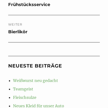
Frühstücksservice
Vorheriger
Beitrag:
WEITER
Bierlikör
Nächster
Beitrag:
NEUESTE BEITRÄGE
Weißwurst neu gedacht
Teamgeist
Fleischsulze
Neues Kleid für unser Auto