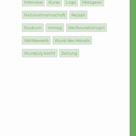
Interview
Kurse
Logo
Metzgerei
Nationalmannschaft
Rezept
Studium
Vortrag
Weißwurstkönigin
Wettbewerb
Wurst des Monats
Wurstjuly kocht
Zeitung