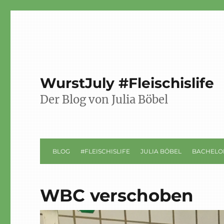
WurstJuly #Fleischislife
Der Blog von Julia Böbel
BLOG
#FLEISCHISLIFE
JULIA BÖBEL
BACHELO
WBC verschoben