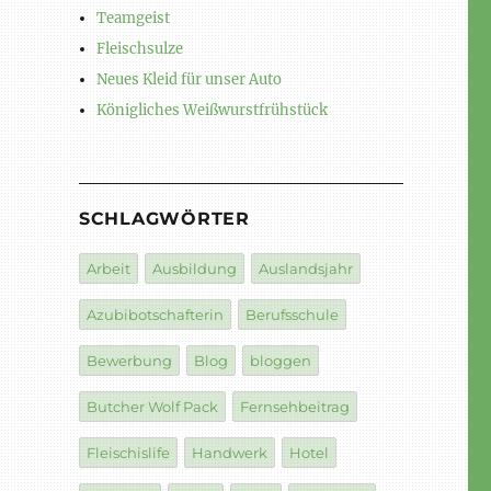
Teamgeist
Fleischsulze
Neues Kleid für unser Auto
Königliches Weißwurstfrühstück
SCHLAGWÖRTER
Arbeit
Ausbildung
Auslandsjahr
Azubibotschafterin
Berufsschule
Bewerbung
Blog
bloggen
Butcher Wolf Pack
Fernsehbeitrag
Fleischislife
Handwerk
Hotel