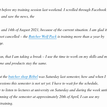
t before my training session last weekend. I scrolled through Facebook
g and saw the news, the
 and 14th of August 2021, because of the current situation. I am glad it
not cancelled – the
Butcher Wolf Pack
is training more than a year by
ge.
an, that I am taking a break – I use the time to work on my skills and 
eme and products stay the same.
at the
butcher shop Böbel
was Saturday last semester, how and when I
essions this semester is not set yet. I have to wait for the schedule,
to listen to lectures at university on Saturday and during the week unti
nning of the semester at approximately 20th of April, I can use my
training.