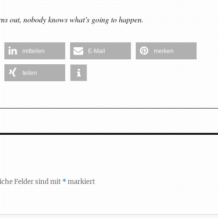
urns out, nobody knows what’s going to happen.
mitteilen
E-Mail
merken
teilen
iche Felder sind mit
*
markiert