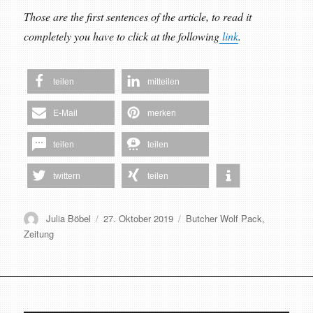
Those are the first sentences of the article, to read it
completely you have to click at the following
link
.
teilen
mitteilen
E-Mail
merken
teilen
teilen
twittern
teilen
Autor
Veröffentlicht
Schlagwörter
Julia Böbel
27. Oktober 2019
Butcher Wolf Pack
,
am
Zeitung