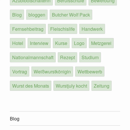
Azubibotschafterin
Berufsschule
Bewerbung
Blog
bloggen
Butcher Wolf Pack
Fernsehbeitrag
Fleischislife
Handwerk
Hotel
Interview
Kurse
Logo
Metzgerei
Nationalmannschaft
Rezept
Studium
Vortrag
Weißwurstkönigin
Wettbewerb
Wurst des Monats
Wurstjuly kocht
Zeitung
Blog