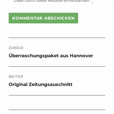
Daten durch diese Website einverstanden.
*
Beitragsnavigation
ZURÜCK
Vorheriger
Überraschungspaket aus Hannover
Beitrag:
WEITER
Nächster
Original Zeitungsauschnitt
Beitrag: