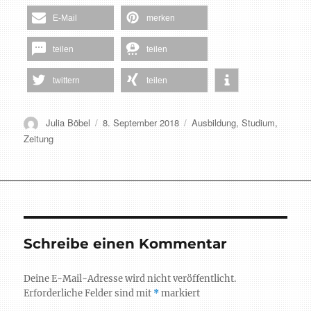
E-Mail
merken
teilen
teilen
twittern
teilen
Autor
Veröffentlicht
Schlagwörter
Julia Böbel
8. September 2018
Ausbildung
,
Studium
,
am
Zeitung
Schreibe einen Kommentar
Deine E-Mail-Adresse wird nicht veröffentlicht.
Erforderliche Felder sind mit
*
markiert