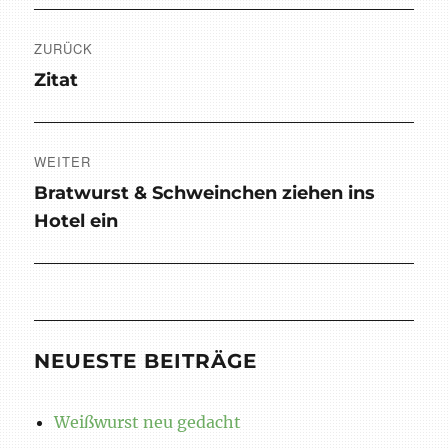
Beitragsnavigation
ZURÜCK
Vorheriger
Zitat
Beitrag:
WEITER
Nächster
Bratwurst & Schweinchen ziehen ins
Beitrag:
Hotel ein
NEUESTE BEITRÄGE
Weißwurst neu gedacht