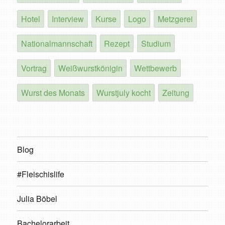
Hotel
Interview
Kurse
Logo
Metzgerei
Nationalmannschaft
Rezept
Studium
Vortrag
Weißwurstkönigin
Wettbewerb
Wurst des Monats
Wurstjuly kocht
Zeitung
Blog
#Fleischislife
Julia Böbel
Bachelorarbeit