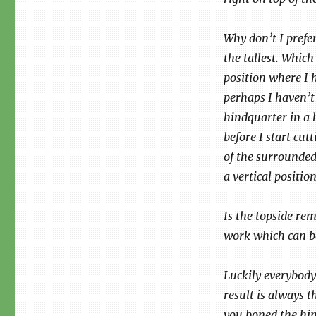
Why don’t I prefer
the tallest. Which
position where I h
perhaps I haven’t 
hindquarter in a h
before I start cut
of the surrounded 
a vertical position
Is the topside re
work which can b
Luckily everybody
result is always 
you boned the hin