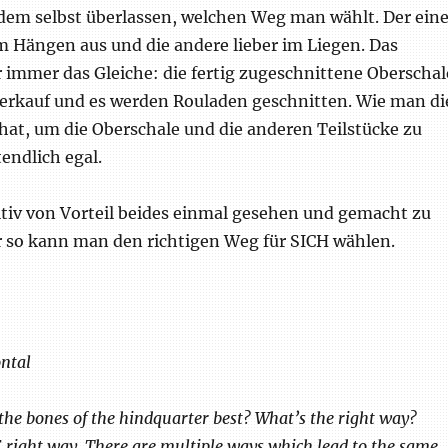
edem selbst überlassen, welchen Weg man wählt. Der ein
 im Hängen aus und die andere lieber im Liegen. Das
r immer das Gleiche: die fertig zugeschnittene Oberschal
Verkauf und es werden Rouladen geschnitten. Wie man di
hat, um die Oberschale und die anderen Teilstücke zu
tendlich egal.
nitiv von Vorteil beides einmal gesehen und gemacht zu
 so kann man den richtigen Weg für SICH wählen.
ontal
he bones of the hindquarter best? What’s the right way?
right way. There are multiple ways which lead to the same