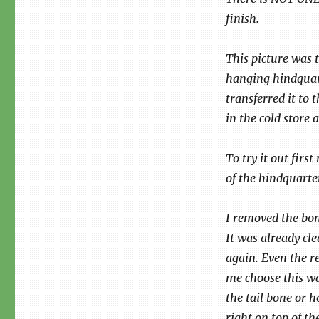
finish.
This picture was t
hanging hindquart
transferred it to 
in the cold store a
To try it out firs
of the hindquarter
I removed the bon
It was already cle
again. Even the r
me choose this wa
the tail bone or h
right on top of th