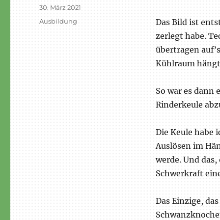
Veröffentlicht
30. März 2021
am
Schlagwörter
Ausbildung
Das Bild ist ent
zerlegt habe. T
übertragen auf’
Kühlraum hängt
So war es dann 
Rinderkeule abzu
Die Keule habe 
Auslösen im Hän
werde. Und das, 
Schwerkraft eine
Das Einzige, das
Schwanzknochen,