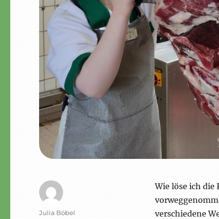
Wie löse ich die
vorweggenommen,
Autor
Julia Böbel
verschiedene We