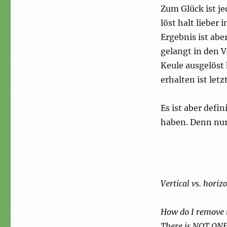
Zum Glück ist j
löst halt lieber
Ergebnis ist abe
gelangt in den 
Keule ausgelöst 
erhalten ist letz
Es ist aber defi
haben. Denn nur
Vertical vs. horiz
How do I remove t
There is NOT ONE 