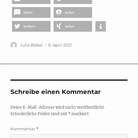
teilen
teilen
twittern
teilen
Autor
Veröffentlicht
Julia Böbel
6. April 2021
am
Schreibe einen Kommentar
Deine E-Mail-Adresse wird nicht veröffentlicht.
Erforderliche Felder sind mit
*
markiert
Kommentar
*