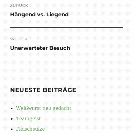
ZURÜCK
Hängend vs. Liegend
Vorheriger
Beitrag:
WEITER
Unerwarteter Besuch
Nächster
Beitrag:
NEUESTE BEITRÄGE
Weißwurst neu gedacht
Teamgeist
Fleischsulze