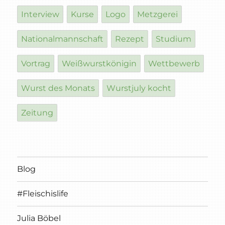
Interview
Kurse
Logo
Metzgerei
Nationalmannschaft
Rezept
Studium
Vortrag
Weißwurstkönigin
Wettbewerb
Wurst des Monats
Wurstjuly kocht
Zeitung
Blog
#Fleischislife
Julia Böbel