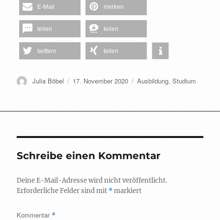
E-Mail
merken
teilen
teilen
twittern
teilen
Autor
Veröffentlicht
Schlagwörter
Julia Böbel
17. November 2020
Ausbildung
,
Studium
am
Schreibe einen Kommentar
Deine E-Mail-Adresse wird nicht veröffentlicht.
Erforderliche Felder sind mit
*
markiert
Kommentar
*