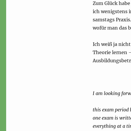
Zum Glück habe 
ich wenigstens 
samstags Praxis
wofür man das b
Ich weiß ja nich
Theorie lernen 
Ausbildungsbetr
I am looking forw
this exam period b
one exam is writte
everything at a t