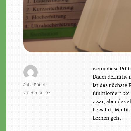
wenn diese Prüfu
Dauer definitiv 
Autor
Julia Böbel
ist das nächste 
Veröffentlicht
2. Februar 2021
funktioniert bei
am
zwar, aber das al
bewährt, Multit
Lernen geht.