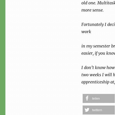
old one. Multitas
more sense.
Fortunately I deci
work
in my semester br
easier, if you kno
I don’t know how 
two weeks I will 
apprenticeship at
teilen
twittern