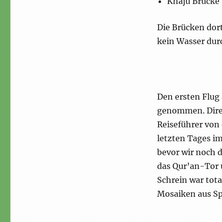
Khaju Brücke
Die Brücken dor
kein Wasser dur
Den ersten Flug
genommen. Direk
Reiseführer von
letzten Tages i
bevor wir noch 
das Qur’an-Tor 
Schrein war tot
Mosaiken aus Spi