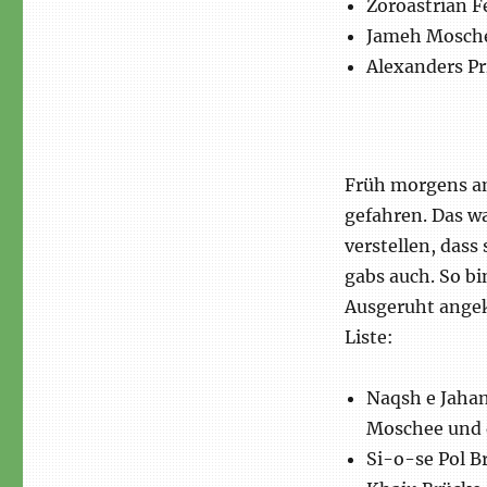
Zoroastrian 
Jameh Mosch
Alexanders Pr
Früh morgens am
gefahren. Das wa
verstellen, dass
gabs auch. So bi
Ausgeruht angek
Liste:
Naqsh e Jahan
Moschee und
Si-o-se Pol 