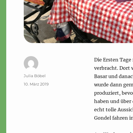
Die Ersten Tage
verbracht. Dort
Autor
Julia Böbel
Basar und dana
Veröffentlicht
10. März 2019
wurde dann gem
am
produziert, bev
haben und über d
echt tolle Aussic
Gondel fahren i