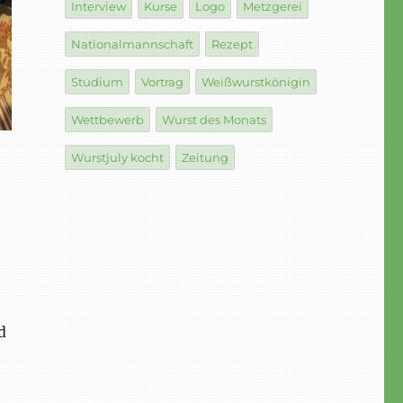
Interview
Kurse
Logo
Metzgerei
Nationalmannschaft
Rezept
Studium
Vortrag
Weißwurstkönigin
Wettbewerb
Wurst des Monats
Wurstjuly kocht
Zeitung
d