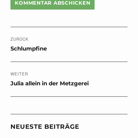
Beitragsnavigation
ZURÜCK
Vorheriger
Schlumpfine
Beitrag:
WEITER
Nächster
Julia allein in der Metzgerei
Beitrag:
NEUESTE BEITRÄGE