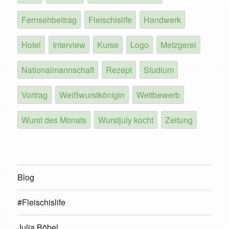
Fernsehbeitrag
Fleischislife
Handwerk
Hotel
Interview
Kurse
Logo
Metzgerei
Nationalmannschaft
Rezept
Studium
Vortrag
Weißwurstkönigin
Wettbewerb
Wurst des Monats
Wurstjuly kocht
Zeitung
Blog
#Fleischislife
Julia Böbel