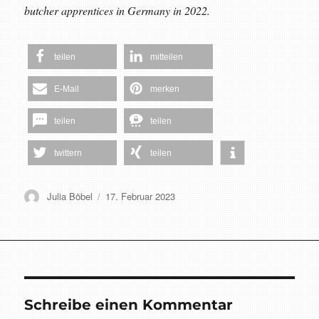
butcher apprentices in Germany in 2022.
teilen
mitteilen
E-Mail
merken
teilen
teilen
twittern
teilen
Autor
Veröffentlicht
Julia Böbel
17. Februar 2023
am
Schreibe einen Kommentar