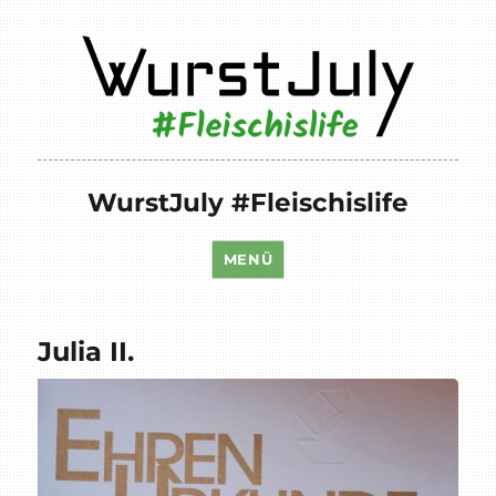
WurstJuly #Fleischislife
MENÜ
Julia II.