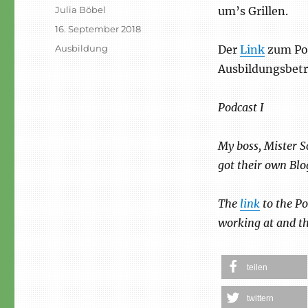
Autor
Julia Böbel
um’s Grillen.
Veröffentlicht
16. September 2018
am
Schlagwörter
Ausbildung
Der
Link
zum Pod
Ausbildungsbetr
Podcast I
My boss, Mister S
got their own Blog
The
link
to the Po
working at and th
teilen
twittern