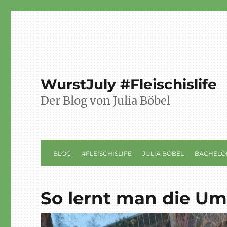
WurstJuly #Fleischislife
Der Blog von Julia Böbel
BLOG
#FLEISCHISLIFE
JULIA BÖBEL
BACHELO
So lernt man die U