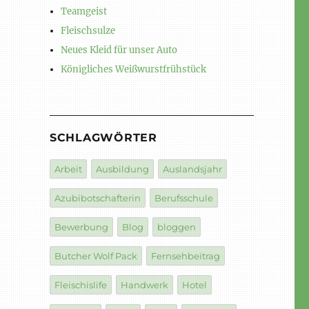
Teamgeist
Fleischsulze
Neues Kleid für unser Auto
Königliches Weißwurstfrühstück
SCHLAGWÖRTER
Arbeit
Ausbildung
Auslandsjahr
Azubibotschafterin
Berufsschule
Bewerbung
Blog
bloggen
Butcher Wolf Pack
Fernsehbeitrag
Fleischislife
Handwerk
Hotel