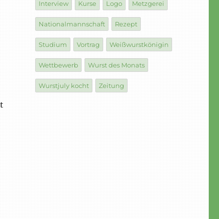
Interview
Kurse
Logo
Metzgerei
Nationalmannschaft
Rezept
Studium
Vortrag
Weißwurstkönigin
Wettbewerb
Wurst des Monats
Wurstjuly kocht
Zeitung
t