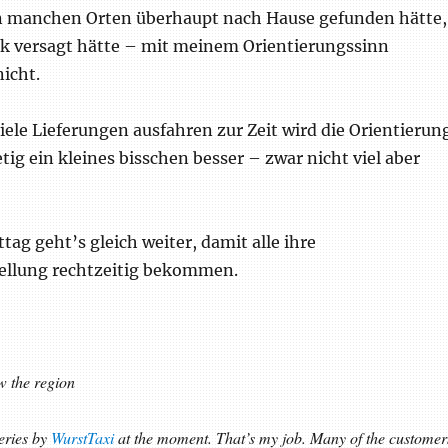
on manchen Orten überhaupt nach Hause gefunden hätte,
k versagt hätte – mit meinem Orientierungssinn
icht.
iele Lieferungen ausfahren zur Zeit wird die Orientierun
etig ein kleines bisschen besser – zwar nicht viel aber
g geht’s gleich weiter, damit alle ihre
ellung rechtzeitig bekommen.
ow the region
veries by
WurstTaxi
at the moment. That’s my job. Many of the customer