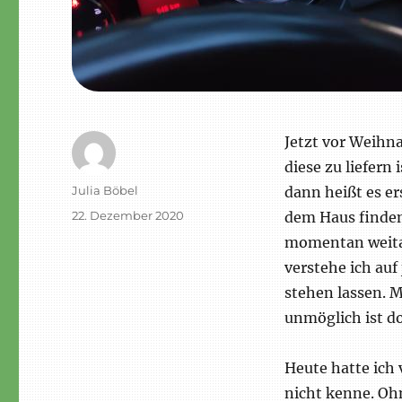
Jetzt vor Weihna
diese zu liefern
Autor
Julia Böbel
dann heißt es er
Veröffentlicht
22. Dezember 2020
dem Haus finden 
am
momentan weitau
verstehe ich auf
stehen lassen. M
unmöglich ist do
Heute hatte ich 
nicht kenne. Ohn