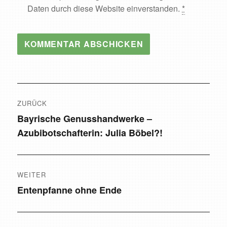
Daten durch diese Website einverstanden.
*
Beitragsnavigation
ZURÜCK
Bayrische Genusshandwerke –
Vorheriger
Azubibotschafterin: Julia Böbel?!
Beitrag:
WEITER
Entenpfanne ohne Ende
Nächster
Beitrag: