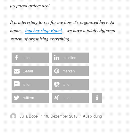
prepared orders are!
It is interesting to see for me how it’s organised here. At
home –
butcher shop Böbel
– we have a totally different
system of organising everything.
teilen
mitteilen
E-Mail
merken
teilen
teilen
twittern
teilen
Autor
Veröffentlicht
Schlagwörter
Julia Böbel
19. Dezember 2018
Ausbildung
am