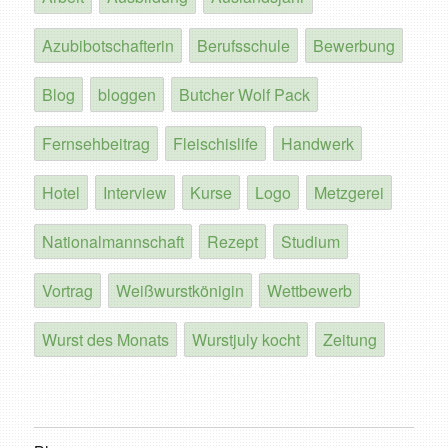
Azubibotschafterin
Berufsschule
Bewerbung
Blog
bloggen
Butcher Wolf Pack
Fernsehbeitrag
Fleischislife
Handwerk
Hotel
Interview
Kurse
Logo
Metzgerei
Nationalmannschaft
Rezept
Studium
Vortrag
Weißwurstkönigin
Wettbewerb
Wurst des Monats
Wurstjuly kocht
Zeitung