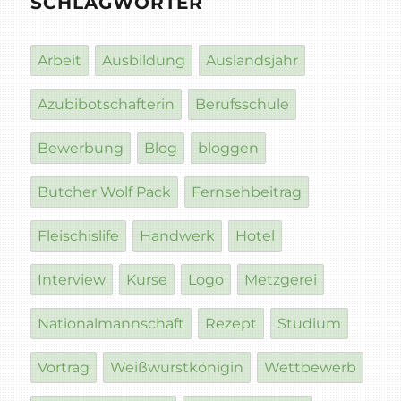
SCHLAGWÖRTER
Arbeit
Ausbildung
Auslandsjahr
Azubibotschafterin
Berufsschule
Bewerbung
Blog
bloggen
Butcher Wolf Pack
Fernsehbeitrag
Fleischislife
Handwerk
Hotel
Interview
Kurse
Logo
Metzgerei
Nationalmannschaft
Rezept
Studium
Vortrag
Weißwurstkönigin
Wettbewerb