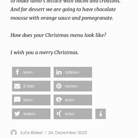
to make lamb´s lettuce with bacon and croutons.
And for dessert we are going to have chocolate
mousse with orange sauce and pomegranate.
How does your Christmas menu look like?
I wish you a merry Christmas.
teilen
mitteilen
E-Mail
merken
teilen
teilen
twittern
teilen
Autor
Veröffentlicht
Julia Böbel
24. Dezember 2023