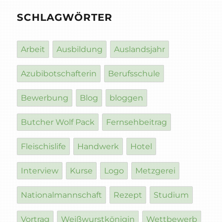
SCHLAGWÖRTER
Arbeit
Ausbildung
Auslandsjahr
Azubibotschafterin
Berufsschule
Bewerbung
Blog
bloggen
Butcher Wolf Pack
Fernsehbeitrag
Fleischislife
Handwerk
Hotel
Interview
Kurse
Logo
Metzgerei
Nationalmannschaft
Rezept
Studium
Vortrag
Weißwurstkönigin
Wettbewerb