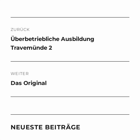
Beitragsnavigation
ZURÜCK
Überbetriebliche Ausbildung
Vorheriger
Travemünde 2
Beitrag:
WEITER
Das Original
Nächster
Beitrag:
NEUESTE BEITRÄGE