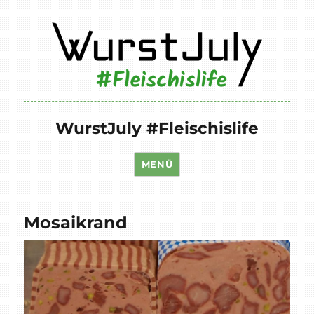
WurstJuly #Fleischislife
MENÜ
Mosaikrand