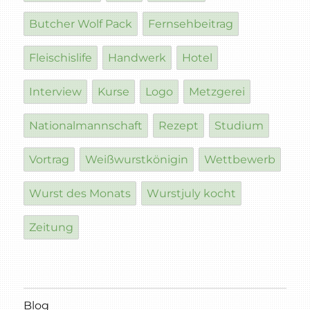
Butcher Wolf Pack
Fernsehbeitrag
Fleischislife
Handwerk
Hotel
Interview
Kurse
Logo
Metzgerei
Nationalmannschaft
Rezept
Studium
Vortrag
Weißwurstkönigin
Wettbewerb
Wurst des Monats
Wurstjuly kocht
Zeitung
Blog