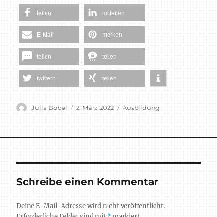
teilen
mitteilen
E-Mail
merken
teilen
teilen
twittern
teilen
Autor
Veröffentlicht
Schlagwörter
Julia Böbel
2. März 2022
Ausbildung
am
Schreibe einen Kommentar
Deine E-Mail-Adresse wird nicht veröffentlicht.
Erforderliche Felder sind mit
*
markiert