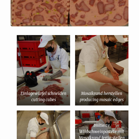
Einlagewürfel schneiden
Mosaikrand herstellen
cutting cubes
producing mosaic edges
Imitierte
Wildschweinpastete mit
Mosaikrand fertig stellen