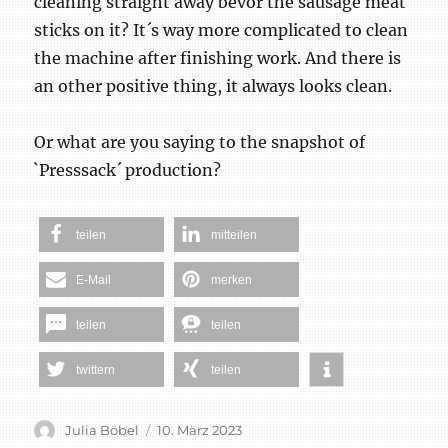
cleaning straight away bevor the sausage meat
sticks on it? It´s way more complicated to clean
the machine after finishing work. And there is
an other positive thing, it always looks clean.
Or what are you saying to the snapshot of
`Presssack´ production?
teilen
mitteilen
E-Mail
merken
teilen
teilen
twittern
teilen
Autor
Veröffentlicht
Julia Böbel
10. März 2023