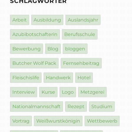
SCHLAGWÖRTER
Arbeit
Ausbildung
Auslandsjahr
Azubibotschafterin
Berufsschule
Bewerbung
Blog
bloggen
Butcher Wolf Pack
Fernsehbeitrag
Fleischislife
Handwerk
Hotel
Interview
Kurse
Logo
Metzgerei
Nationalmannschaft
Rezept
Studium
Vortrag
Weißwurstkönigin
Wettbewerb