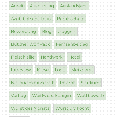
Arbeit
Ausbildung
Auslandsjahr
Azubibotschafterin
Berufsschule
Bewerbung
Blog
bloggen
Butcher Wolf Pack
Fernsehbeitrag
Fleischislife
Handwerk
Hotel
Interview
Kurse
Logo
Metzgerei
Nationalmannschaft
Rezept
Studium
Vortrag
Weißwurstkönigin
Wettbewerb
Wurst des Monats
Wurstjuly kocht