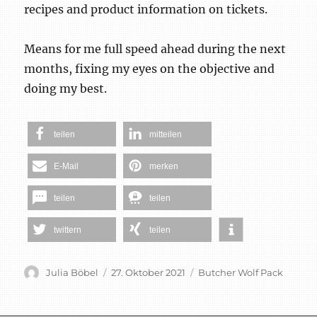
recipes and product information on tickets.
Means for me full speed ahead during the next
months, fixing my eyes on the objective and
doing my best.
teilen
mitteilen
E-Mail
merken
teilen
teilen
twittern
teilen
Autor
Veröffentlicht
Schlagwörter
Julia Böbel
27. Oktober 2021
Butcher Wolf Pack
am