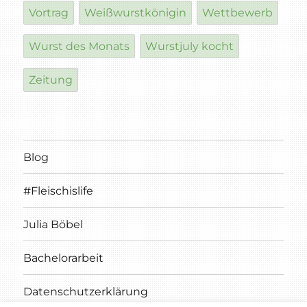
Vortrag
Weißwurstkönigin
Wettbewerb
Wurst des Monats
Wurstjuly kocht
Zeitung
Blog
#Fleischislife
Julia Böbel
Bachelorarbeit
Datenschutzerklärung