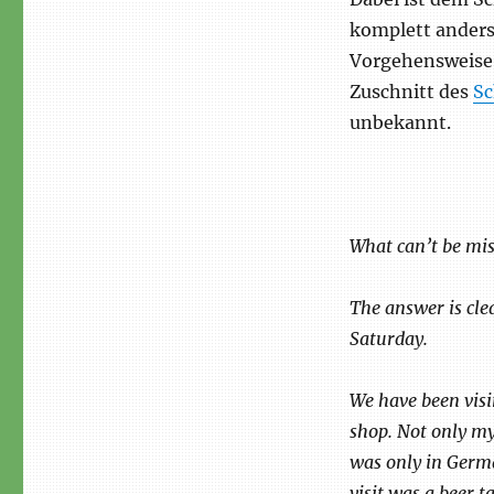
komplett anders
Vorgehensweise 
Zuschnitt des
Sc
unbekannt.
What can’t be mis
The answer is cle
Saturday.
We have been vis
shop. Not only my
was only in Germa
visit was a beer t