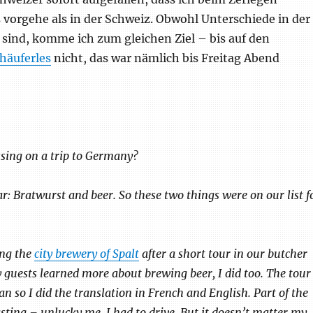
 vorgehe als in der Schweiz. Obwohl Unterschiede in der
sind, komme ich zum gleichen Ziel – bis auf den
häuferles
nicht, das war nämlich bis Freitag Abend
sing on a trip to Germany?
ar: Bratwurst and beer. So these two things were on our list f
ing the
city brewery of Spalt
after a short tour in our butcher
 guests learned more about brewing beer, I did too. The tour
n so I did the translation in French and English. Part of the
asting – unlucky me, I had to drive. But it doesn’t matter my