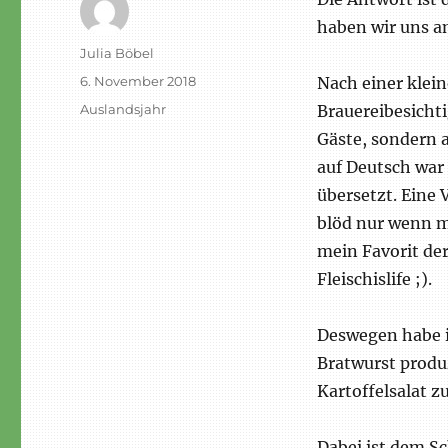
haben wir uns 
Autor
Julia Böbel
Veröffentlicht
6. November 2018
Nach einer klein
am
Schlagwörter
Auslandsjahr
Brauereibesicht
Gäste, sondern a
auf Deutsch war 
übersetzt. Eine 
blöd nur wenn ma
mein Favorit de
Fleischislife ;).
Deswegen habe i
Bratwurst produz
Kartoffelsalat 
Dabei ist dem Sc