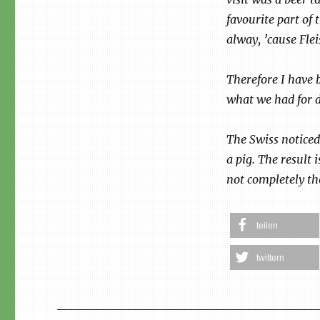
favourite part of
alway, ’cause Fleis
Therefore I have 
what we had for d
The Swiss noticed
a pig. The result 
not completely t
teilen
twittern