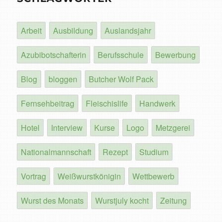
Arbeit
Ausbildung
Auslandsjahr
Azubibotschafterin
Berufsschule
Bewerbung
Blog
bloggen
Butcher Wolf Pack
Fernsehbeitrag
Fleischislife
Handwerk
Hotel
Interview
Kurse
Logo
Metzgerei
Nationalmannschaft
Rezept
Studium
Vortrag
Weißwurstkönigin
Wettbewerb
Wurst des Monats
Wurstjuly kocht
Zeitung