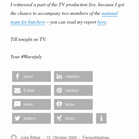
I witnessed a part of the TV production live, because I got
the chance to accompany two members of the
national
team for butchers
– you can read my report
here
.
Till tonight on TV,
Your #Wurstjuly
teilen
mitteilen
E-Mail
merken
teilen
teilen
twittern
teilen
Autor
Veröffentlicht
Schlagwörter
Julia Böbel
13. Oktober 2020
Fernsehbeitrag